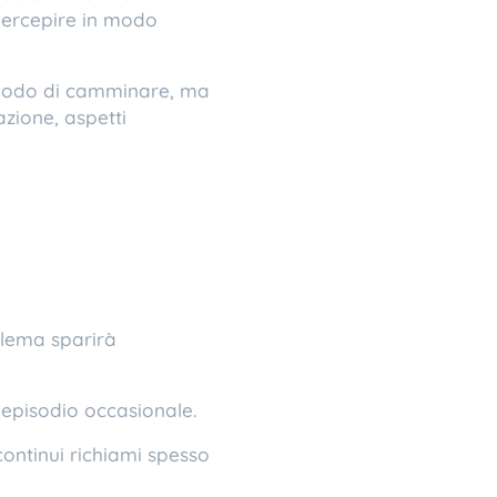
percepire in modo
l modo di camminare, ma
azione, aspetti
blema sparirà
episodio occasionale.
continui richiami spesso