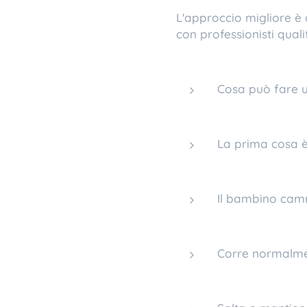
L'approccio migliore è
con professionisti quali
Cosa può fare u
La prima cosa è
Il bambino camm
Corre normalm