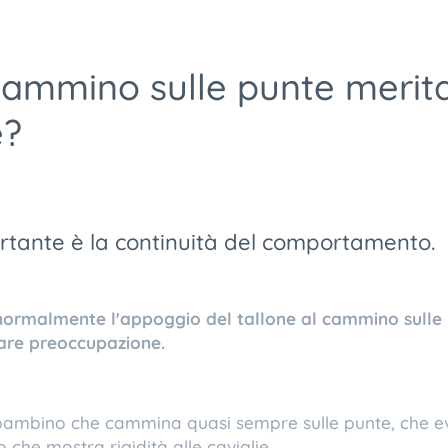
cammino sulle punte merit
e?
tante è la continuità del comportamento.
normalmente l'appoggio del tallone al cammino sulle 
lare preoccupazione.
n bambino che cammina quasi sempre sulle punte, che e
o che mostra rigidità alle caviglie.