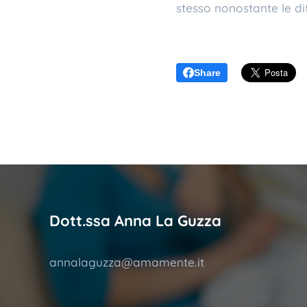
stesso nonostante le di
Share
Dott.ssa Anna La Guzza
annalaguzza@amamente.it