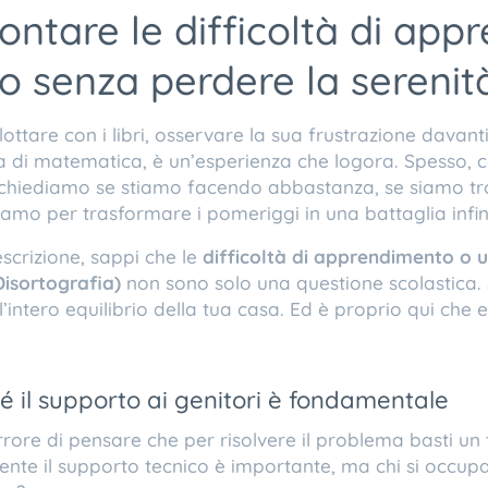
ntare le difficoltà di ap
lio senza perdere la serenit
o lottare con i libri, osservare la sua frustrazione davan
a di matematica, è un’esperienza che logora. Spesso, c
 chiediamo se stiamo facendo abbastanza, se siamo tr
iamo per trasformare i pomeriggi in una battaglia infini
descrizione, sappi che le
difficoltà
di apprendimento o u
 Disortografia)
non sono solo una questione scolastica.
intero equilibrio della tua casa. Ed è proprio qui che e
ché il supporto ai genitori è fondamentale
rrore di pensare che per risolvere il problema basti un
nte il supporto tecnico è importante, ma chi si occupa 