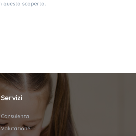
in
questa scoperta.
Servizi
Consulenza
Valutazione