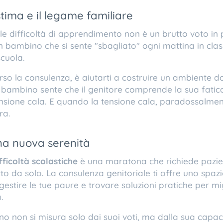
stima e il legame familiare
elle difficoltà di apprendimento non è un brutto voto in
 Un bambino che si sente "sbagliato" ogni mattina in clas
scuola.
verso la consulenza, è aiutarti a costruire un ambiente 
 bambino sente che il genitore comprende la sua fatica
tensione cala. E quando la tensione cala, paradossalme
ra.
una nuova serenità
fficoltà scolastiche
è una maratona che richiede pazien
utto da solo. La consulenza genitoriale ti offre uno spa
gestire le tue paure e trovare soluzioni pratiche per mig
.
ino non si misura solo dai suoi voti, ma dalla sua capac