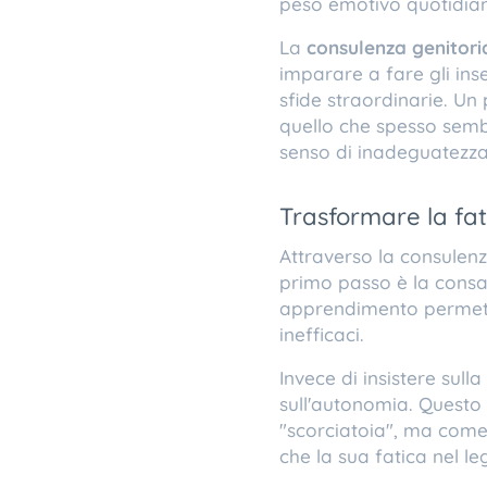
peso emotivo quotidia
​La
consulenza genitori
imparare a fare gli ins
sfide straordinarie. Un
quello che spesso semb
senso di inadeguatezz
​Trasformare la fat
​Attraverso la consulenz
primo passo è la consap
apprendimento permette
inefficaci.
​Invece di insistere sul
sull'autonomia. Questo 
"scorciatoia", ma come 
che la sua fatica nel l