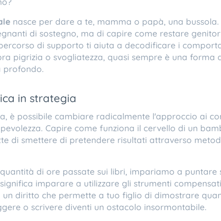
no?
ale
nasce per dare a te, mamma o papà, una bussola. N
egnanti di sostegno, ma di capire come restare genitor
 percorso di supporto ti aiuta a decodificare i comportam
ra pigrizia o svogliatezza, quasi sempre è una forma d
a profondo.
ica in strategia
a, è possibile cambiare radicalmente l'approccio ai comp
evolezza. Capire come funziona il cervello di un bambi
 di smettere di pretendere risultati attraverso metodi
la quantità di ore passate sui libri, impariamo a puntare 
significa imparare a utilizzare gli strumenti compensa
un diritto che permette a tuo figlio di dimostrare qua
eggere o scrivere diventi un ostacolo insormontabile.