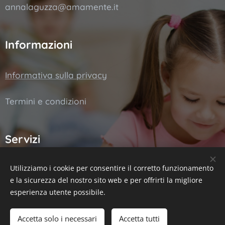
annalaguzza@amamente.it
Informazioni
Informativa sulla privacy
Termini e condizioni
Servizi
Utilizziamo i cookie per consentire il corretto funzionamento
Consulenza
e la sicurezza del nostro sito web e per offrirti la migliore
Valutazione
esperienza utente possibile.
Potenziamento
Accetta solo i necessari
Accetta tutti